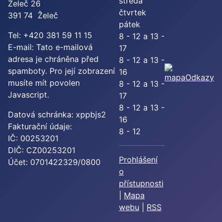
středa
Želeč 26
čtvrtek
391 74 Želeč
pátek
Tel: +420 381 59 11 15
8 - 12 a 13 -
E-mail:
Tato e-mailová
17
adresa je chráněna před
8 - 12 a 13 -
spamboty. Pro její zobrazení
16
Odkazy
musíte mít povolen
8 - 12 a 13 -
Javascript.
17
8 - 12 a 13 -
Datová schránka: xppbjs2
16
Fakturační údaje:
8 - 12
IČ: 00253201
DIČ: CZ00253201
Prohlášení
Účet: 0701422329/0800
o
přístupnosti
|
Mapa
webu
|
RSS