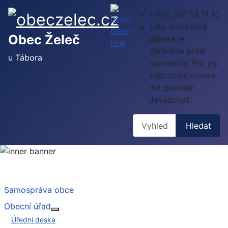
+420 381 59 11 15
Tato e-mailová
Obec Želeč
adresa je
chráněna před
u Tábora
spamboty. Pro její
zobrazení musíte
mít povolen
Javascript.
Hledat
Hledat
Samospráva obce
Obecní úřad
Více o: Obecní úřad
Úřední deska