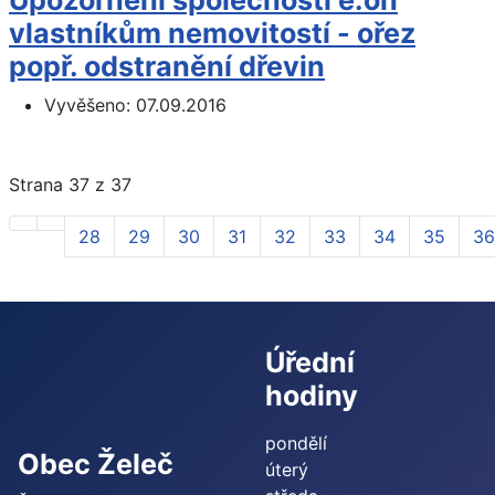
Upozornění společnosti e.on
vlastníkům nemovitostí - ořez
popř. odstranění dřevin
Vyvěšeno:
07.09.2016
Strana 37 z 37
28
29
30
31
32
33
34
35
36
Úřední
hodiny
pondělí
Obec Želeč
úterý