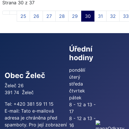
Strana 30 z 37
25
26
27
28
29
30
31
32
33
Úřední
hodiny
pondělí
Obec Želeč
úterý
středa
Želeč 26
čtvrtek
391 74 Želeč
pátek
Tel: +420 381 59 11 15
8 - 12 a 13 -
E-mail:
Tato e-mailová
17
adresa je chráněna před
8 - 12 a 13 -
spamboty. Pro její zobrazení
16
Odkazy