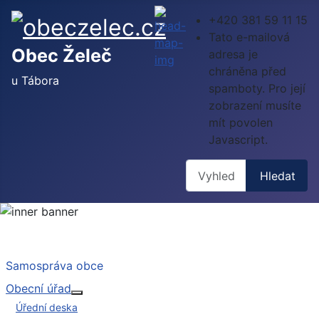
+420 381 59 11 15
Tato e-mailová
Obec Želeč
adresa je
chráněna před
u Tábora
spamboty. Pro její
zobrazení musíte
mít povolen
Javascript.
Hledat
Hledat
Samospráva obce
Obecní úřad
Více o: Obecní úřad
Úřední deska