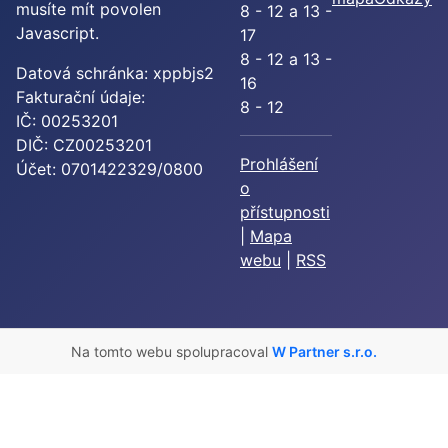
musíte mít povolen
8 - 12 a 13 -
Javascript.
17
8 - 12 a 13 -
Datová schránka: xppbjs2
16
Fakturační údaje:
8 - 12
IČ: 00253201
DIČ: CZ00253201
Prohlášení
Účet: 0701422329/0800
o
přístupnosti
|
Mapa
webu
|
RSS
Na tomto webu spolupracoval
W Partner s.r.o.