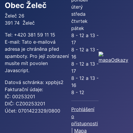
Obec Želeč
úterý
středa
Želeč 26
čtvrtek
391 74 Želeč
pátek
Tel: +420 381 59 11 15
8 - 12 a 13 -
E-mail:
Tato e-mailová
17
adresa je chráněna před
8 - 12 a 13 -
spamboty. Pro její zobrazení
16
Odkazy
musíte mít povolen
8 - 12 a 13 -
Javascript.
17
8 - 12 a 13 -
Datová schránka: xppbjs2
16
Fakturační údaje:
8 - 12
IČ: 00253201
DIČ: CZ00253201
Prohlášení
Účet: 0701422329/0800
o
přístupnosti
|
Mapa