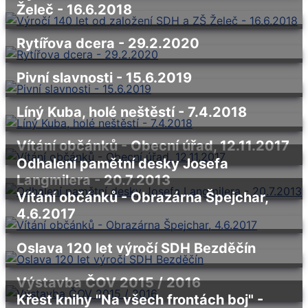
Želeč - 16.6.2018
Rytířova dcera - 29.2.2020
Pivní slavnosti - 15.6.2019
Líný Kuba, holé neštěstí - 7.4.2018
Vítání občánků - Obecní úřad, 12.11.2017
Odhalení pamětní desky Josefa
Langmilera - 20.7.2013
Vítání občánků - Obrazárna Špejchar,
4.6.2017
Oslava 120 let výročí SDH Bezděčín
Výstavba ČOV 2015 / 2016
Křest knihy "Na všech frontách boj" -