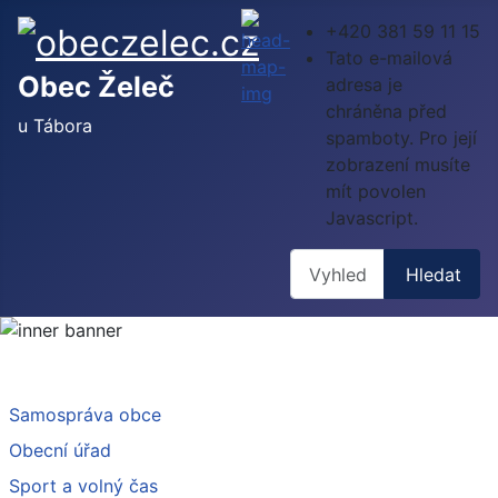
+420 381 59 11 15
Tato e-mailová
Obec Želeč
adresa je
chráněna před
u Tábora
spamboty. Pro její
zobrazení musíte
mít povolen
Javascript.
Hledat
Hledat
Samospráva obce
Obecní úřad
Sport a volný čas