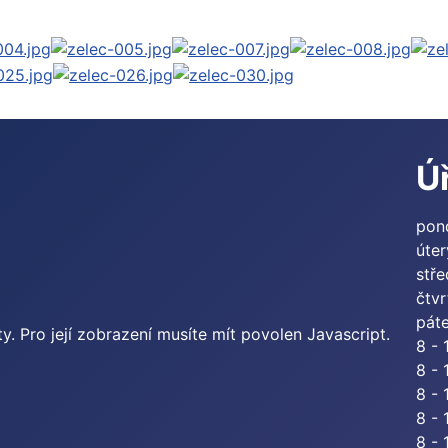
Ú
pon
úter
stř
čtvr
pát
. Pro její zobrazení musíte mít povolen Javascript.
8 - 
8 - 
8 - 
8 - 
8 - 