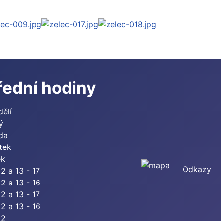
řední hodiny
dělí
ý
eda
tek
ek
Odkazy
12 a 13 - 17
12 a 13 - 16
12 a 13 - 17
12 a 13 - 16
12