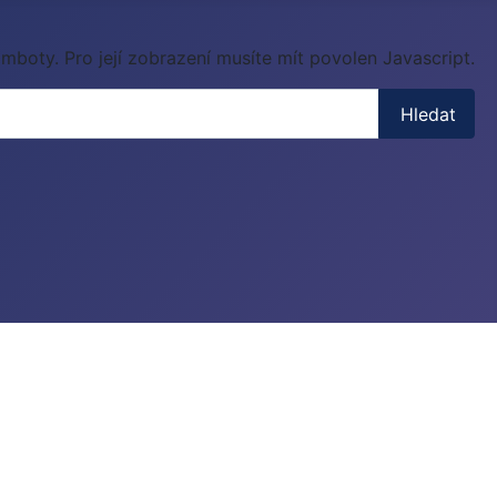
mboty. Pro její zobrazení musíte mít povolen Javascript.
Hledat