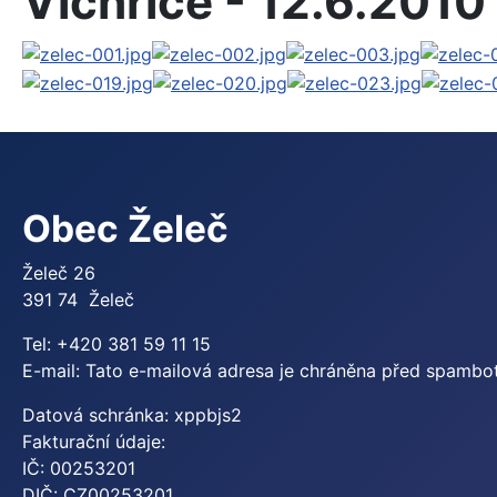
Vichřice - 12.6.2010
Obec Želeč
Želeč 26
391 74 Želeč
Tel: +420 381 59 11 15
E-mail:
Tato e-mailová adresa je chráněna před spamboty
Datová schránka: xppbjs2
Fakturační údaje:
IČ: 00253201
DIČ: CZ00253201