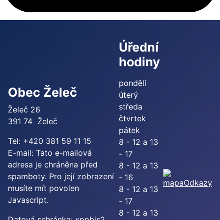
Úřední
hodiny
pondělí
Obec Želeč
úterý
středa
Želeč 26
čtvrtek
391 74 Želeč
pátek
Tel: +420 381 59 11 15
8 - 12 a 13
E-mail:
Tato e-mailová
- 17
adresa je chráněna před
8 - 12 a 13
spamboty. Pro její zobrazení
- 16
Odkazy
musíte mít povolen
8 - 12 a 13
Javascript.
- 17
8 - 12 a 13
Datová schránka: xppbjs2