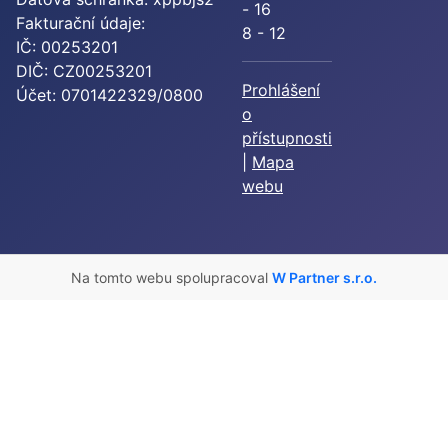
- 16
Fakturační údaje:
8 - 12
IČ: 00253201
DIČ: CZ00253201
Prohlášení
Účet: 0701422329/0800
o
přístupnosti
|
Mapa
webu
Na tomto webu spolupracoval
W Partner s.r.o.