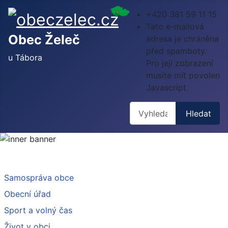
+420 381 59 11 15
Tato e-mailová
Obec Želeč
adresa je chráněna
před spamboty.
u Tábora
Pro její zobrazení
musíte mít povolen
Javascript.
Hledat
Hledat
Samospráva obce
Obecní úřad
Sport a volný čas
Život v obci