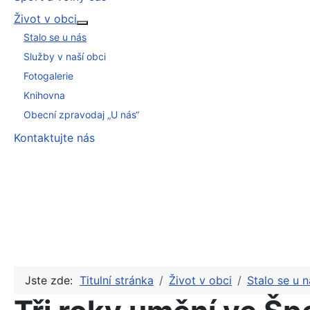
Život v obci
Více o: Život v obci
Stalo se u nás
Služby v naší obci
Fotogalerie
Knihovna
Obecní zpravodaj „U nás“
Kontaktujte nás
Jste zde:
Titulní stránka
Život v obci
Stalo se u n