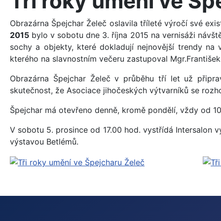
Tři roky umění ve Šp
Obrazárna Špejchar Želeč oslavila tříleté výročí své 
2015
bylo v sobotu dne 3. října 2015 na vernisáži návšt
sochy a objekty, které dokladují nejnovější trendy na 
kterého na slavnostním večeru zastupoval Mgr.František
Obrazárna Špejchar Želeč v průběhu tří let už připr
skutečnost, že Asociace jihočeských výtvarníků se rozho
Špejchar má otevřeno denně, kromě pondělí, vždy od 10.
V sobotu 5. prosince od 17.00 hod. vystřídá Intersalon v
výstavou Betlémů.