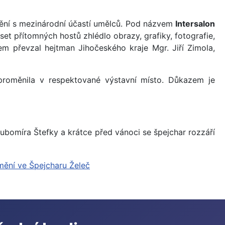
mění s mezinárodní účastí umělců. Pod názvem
Intersalon
et přítomných hostů zhlédlo obrazy, grafiky, fotografie,
nem převzal hejtman Jihočeského kraje Mgr. Jiří Zimola,
 proměnila v respektované výstavní místo. Důkazem je
 Lubomíra Štefky a krátce před vánoci se špejchar rozzáří