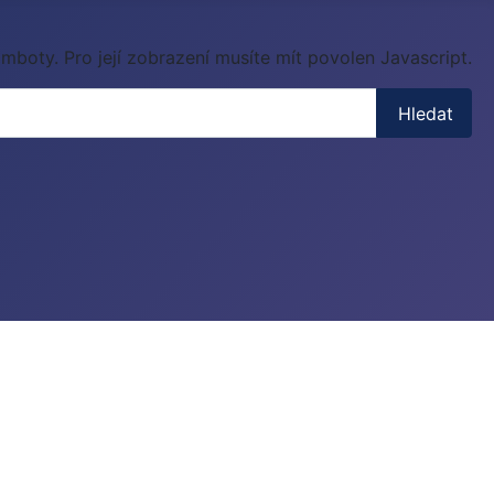
mboty. Pro její zobrazení musíte mít povolen Javascript.
Hledat