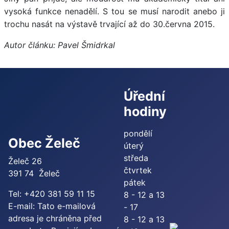
vysoká funkce nenadělí.
S tou se musí narodit anebo ji
trochu nasát na výstavě trvající až do 30.června 2015.
Autor článku:
Pavel Šmidrkal
Úřední
hodiny
pondělí
Obec Želeč
úterý
středa
Želeč 26
čtvrtek
391 74 Želeč
pátek
Tel: +420 381 59 11 15
8 - 12 a 13
E-mail:
Tato e-mailová
- 17
adresa je chráněna před
8 - 12 a 13