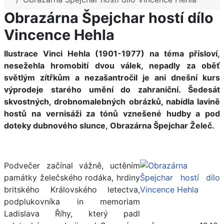
Obrazárna Špejchar hostí dílo
Vincence Hehla
Ilustrace Vinci Hehla (1901-1977) na téma přísloví,
nesežehla hromobití dvou válek, nepadly za oběť
světlým zítřkům a nezašantročil je ani dnešní kurs
výprodeje starého umění do zahraniční. Šedesát
skvostných, drobnomalebných obrázků, nabídla lavině
hostů na vernisáži za tónů vznešené hudby a pod
doteky dubnového slunce, Obrazárna Špejchar Želeč.
Podvečer začínal vážně, uctěním
památky želečského rodáka, hrdiny
britského Královského letectva,
podplukovníka in memoriam
Ladislava Říhy, který padl