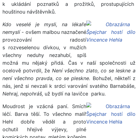
k ukládání poznatků a prožitků, prostupujících
houštinou návštěvníků.
Kdo veselé je mysli, na lékaře
nemyslí
- ovšem malbou naznačené
provozování radostí
s rozveselenou dívkou, v mužích
všechny neduhy nezahubí, spíš
možná mu nějaký přidá. Čas v naší společnosti už
ocelově potvrdil, že
Není všechno zlato, co se leskne a
není všechno pravda, co se pleskne.
Bohužel, někteří z
nás, jenž si nevzali k srdci varování svatého Barnabáše,
Nehraj, nepohráš,
už bydlí na lavičce parku.
Moudrost je vzácná paní. Smích
léčí. Barva těší. To všechno malíř
Hehl dobře věděl a proto
ochutil hřejivé výjevy, plné
komických postav, mletým kořením