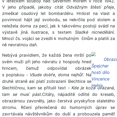
v leteckém souboji nad Severním mořem v roce 1942.
V jeho případě, jakoby citát
Odvážným štěstí přeje
,
zmeškal osudový let bombardéru. Hrdost na vlast a
povinnost hájit její svobodu, se nekrčila pod stolem a
neležela doma za pecí, jak k takovému postoji svádí na
výstavě jiná ilustrace, s textem
Sladké nicnedělání.
Mnozí čs. vojáci se zvedli k mohutným činům a platili za
ně nevratnou daň.
Nebývá pravidlem, že každá žena mrští po
svém muži při jeho návratu z hospody hned
hrncem, čemuž odpovídal obrázek
s popiskou -
Všude dobře, doma nejhůř
. Na
druhé straně asi platí zobrazení šlechtice se
šlechtičnou, kam se přitulil text -
Kde je koza uvázaná,
tam se musí
pást.
Citáty, nápaditě odlité do kreseb,
obrazárnou zavoněly, jako čerstvá pryskyřice staletého
stromu. Rčení převlečená do humorných úprav se
zavrtávala návštěvníkům do duší a probouzela paměť