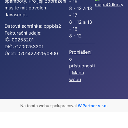
spamboty. Pro její zobrazení
- 16
Odkazy
musíte mít povolen
8 - 12 a 13
Javascript.
- 17
8 - 12 a 13
Datová schránka: xppbjs2
- 16
Fakturační údaje:
8 - 12
IČ: 00253201
DIČ: CZ00253201
Prohlášení
Účet: 0701422329/0800
o
přístupnosti
|
Mapa
webu
Na tomto webu spolupracoval
W Partner s.r.o.