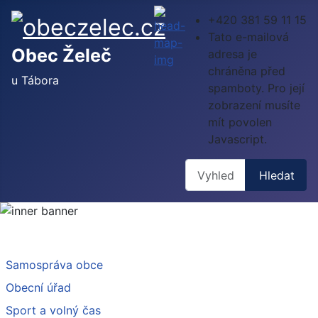
+420 381 59 11 15
Tato e-mailová
Obec Želeč
adresa je
chráněna před
u Tábora
spamboty. Pro její
zobrazení musíte
mít povolen
Javascript.
Hledat
Hledat
Samospráva obce
Obecní úřad
Sport a volný čas