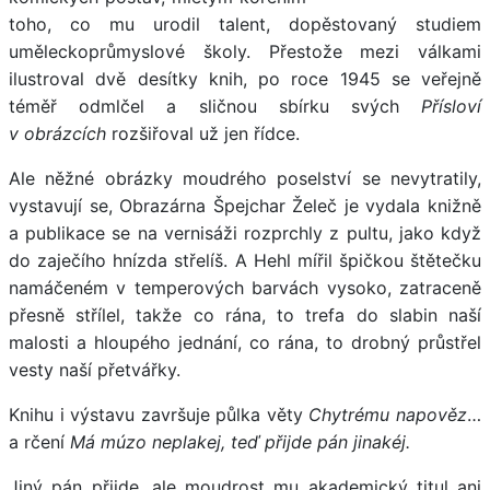
toho, co mu urodil talent, dopěstovaný studiem
uměleckoprůmyslové školy. Přestože mezi válkami
ilustroval dvě desítky knih, po roce 1945 se veřejně
téměř odmlčel a sličnou sbírku svých
Přísloví
v obrázcích
rozšiřoval už jen řídce.
Ale něžné obrázky moudrého poselství se nevytratily,
vystavují se, Obrazárna Špejchar Želeč je vydala knižně
a publikace se na vernisáži rozprchly z pultu, jako když
do zaječího hnízda střelíš. A Hehl mířil špičkou štětečku
namáčeném v temperových barvách vysoko, zatraceně
přesně střílel, takže co rána, to trefa do slabin naší
malosti a hloupého jednání, co rána, to drobný průstřel
vesty naší přetvářky.
Knihu i výstavu završuje půlka věty
Chytrému napověz
…
a rčení
Má múzo neplakej,
teď přijde pán jinakéj.
Jiný pán přijde, ale moudrost mu akademický titul ani