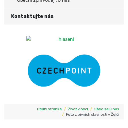
Obecní zpravodaj „U nás“
Kontaktujte nás
Titulní stránka
Život v obci
Stalo se u nás
Foto z pivních slavností v Želči