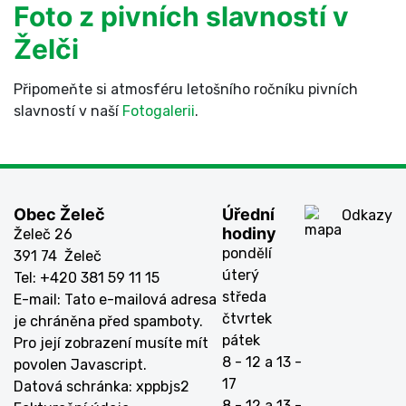
Foto z pivních slavností v
Želči
Připomeňte si atmosféru letošního ročníku pivních
slavností v naší
Fotogalerii
.
Obec Želeč
Úřední
Odkazy
hodiny
Želeč 26
pondělí
391 74 Želeč
úterý
Tel: +420 381 59 11 15
středa
E-mail:
Tato e-mailová adresa
čtvrtek
je chráněna před spamboty.
pátek
Pro její zobrazení musíte mít
8 - 12 a 13 -
povolen Javascript.
17
Datová schránka: xppbjs2
8 - 12 a 13 -