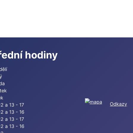
řední hodiny
dělí
ý
eda
tek
ek
Odkazy
12 a 13 - 17
12 a 13 - 16
12 a 13 - 17
12 a 13 - 16