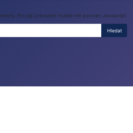
mboty. Pro její zobrazení musíte mít povolen Javascript.
Hledat