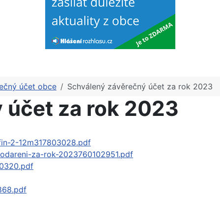
ečný účet obce
Schválený závěrečný účet za rok 2023
 účet za rok 2023
-fin-2-12m317803028.pdf
podareni-za-rok-2023760102951.pdf
90320.pdf
868.pdf