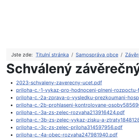
Jste zde:
Titulní stránka
Samospráva obce
Závěr
Schválený závěrečný
2023-schvaleny-zaverecny-ucet.pdf
priloha-c.-1-vykaz-pro-hodnoceni-plneni-rozpoctu
priloha-c.-2a-zprava-o-vysledku-prezkoumani-hos
priloha-c.-2b-prohlaseni-kontrolovane-osoby5856
priloha-c.-3a-zs-zelec-rozvaha213916424.pdf
priloha-c.-3b-zs-zelec-vykaz-zisku-a-ztraty184812
priloha-c.-3c-zs-zelec-priloha314597956.pdf
priloha-c.-4a-obec-rozvaha247981940.pdf