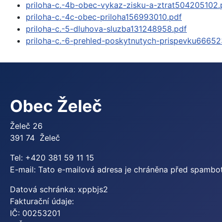
priloha-c.-4b-obec-vykaz-zisku-a-ztrat504205102.
priloha-c.-4c-obec-priloha156993010.pdf
priloha-c.-5-dluhova-sluzba131248958.pdf
priloha-c.-6-prehled-poskytnutych-prispevku66652
Obec Želeč
Želeč 26
391 74 Želeč
Tel: +420 381 59 11 15
E-mail:
Tato e-mailová adresa je chráněna před spamboty
Datová schránka: xppbjs2
Fakturační údaje:
IČ: 00253201