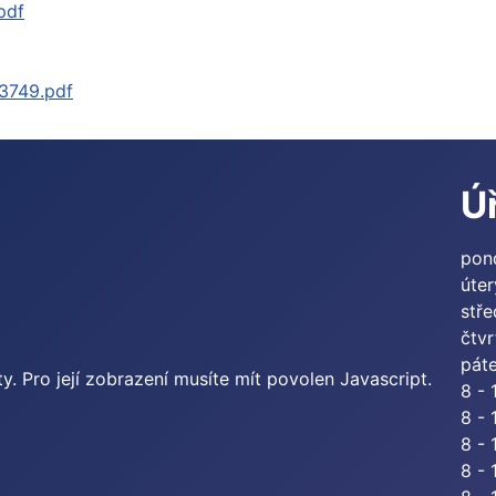
pdf
3749.pdf
Ú
pon
úter
stř
čtvr
pát
. Pro její zobrazení musíte mít povolen Javascript.
8 - 
8 - 
8 - 
8 - 