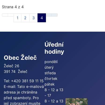
Strana 4 z 4
1
2
3
4
Úřední
hodiny
Obec Želeč
pondělí
Želeč 26
úterý
391 74 Želeč
středa
čtvrtek
Tel: +420 381 59 11 15
pátek
E-mail:
Tato e-mailová
8 - 12 a 13
adresa je chráněna
- 17
před spamboty. Pro
8 - 12 a 13
její zobrazení musíte