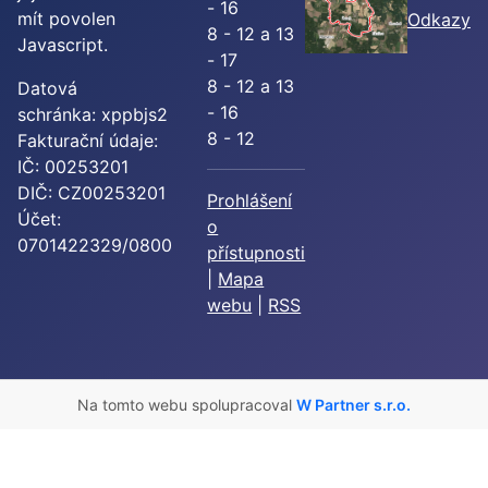
- 16
mít povolen
Odkazy
8 - 12 a 13
Javascript.
- 17
8 - 12 a 13
Datová
- 16
schránka: xppbjs2
8 - 12
Fakturační údaje:
IČ: 00253201
DIČ: CZ00253201
Prohlášení
Účet:
o
0701422329/0800
přístupnosti
|
Mapa
webu
|
RSS
Na tomto webu spolupracoval
W Partner s.r.o.