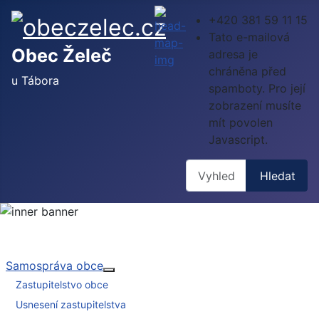
+420 381 59 11 15
Tato e-mailová
Obec Želeč
adresa je
chráněna před
u Tábora
spamboty. Pro její
zobrazení musíte
mít povolen
Javascript.
Hledat
Hledat
Samospráva obce
Více o: Samospráva obce
Zastupitelstvo obce
Usnesení zastupitelstva