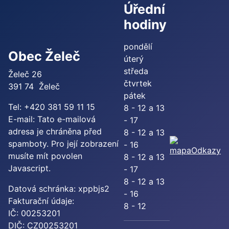
Úřední
hodiny
pondělí
Obec Želeč
úterý
středa
Želeč 26
čtvrtek
391 74 Želeč
pátek
Tel: +420 381 59 11 15
8 - 12 a 13
E-mail:
Tato e-mailová
- 17
adresa je chráněna před
8 - 12 a 13
spamboty. Pro její zobrazení
- 16
Odkazy
musíte mít povolen
8 - 12 a 13
Javascript.
- 17
8 - 12 a 13
Datová schránka: xppbjs2
- 16
Fakturační údaje:
8 - 12
IČ: 00253201
DIČ: CZ00253201