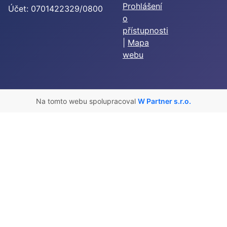
Prohlášení
Účet: 0701422329/0800
o
přístupnosti
|
Mapa
webu
Na tomto webu spolupracoval
W Partner s.r.o.