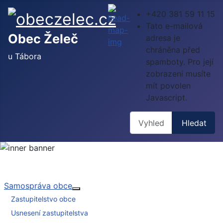
+420 381 59 11 15
Tato e-mailová
Obec Želeč
adresa je
chráněna před
u Tábora
spamboty. Pro její
zobrazení musíte
mít povolen
Javascript.
Hledat
Hledat
Samospráva obce
Více o: Samospráva obce
Zastupitelstvo obce
Usnesení zastupitelstva