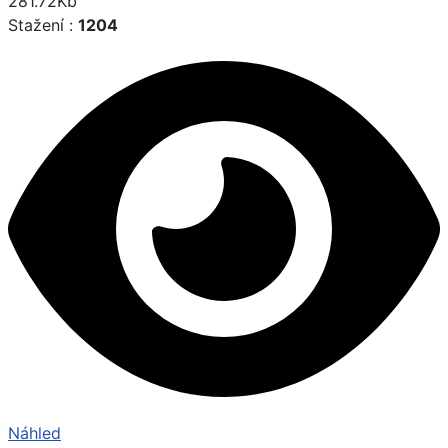
281.72Kb
Stažení :
1204
Náhled