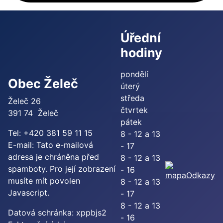
Úřední
hodiny
pondělí
Obec Želeč
úterý
středa
Želeč 26
čtvrtek
391 74 Želeč
pátek
Tel: +420 381 59 11 15
8 - 12 a 13
E-mail:
Tato e-mailová
- 17
adresa je chráněna před
8 - 12 a 13
spamboty. Pro její zobrazení
- 16
Odkazy
musíte mít povolen
8 - 12 a 13
Javascript.
- 17
8 - 12 a 13
Datová schránka: xppbjs2
- 16