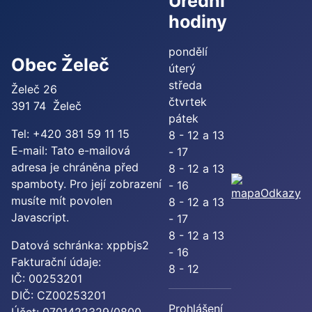
Úřední
hodiny
pondělí
Obec Želeč
úterý
středa
Želeč 26
čtvrtek
391 74 Želeč
pátek
Tel: +420 381 59 11 15
8 - 12 a 13
E-mail:
Tato e-mailová
- 17
adresa je chráněna před
8 - 12 a 13
spamboty. Pro její zobrazení
- 16
Odkazy
musíte mít povolen
8 - 12 a 13
Javascript.
- 17
8 - 12 a 13
Datová schránka: xppbjs2
- 16
Fakturační údaje:
8 - 12
IČ: 00253201
DIČ: CZ00253201
Prohlášení
Účet: 0701422329/0800