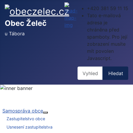
+420 381 59 11 15
Tato e-mailová
Obec Želeč
adresa je
chráněna před
u Tábora
spamboty. Pro její
zobrazení musíte
mít povolen
Javascript.
Hledat
Hledat
Samospráva obce
Více o: Samospráva obce
Zastupitelstvo obce
Usnesení zastupitelstva