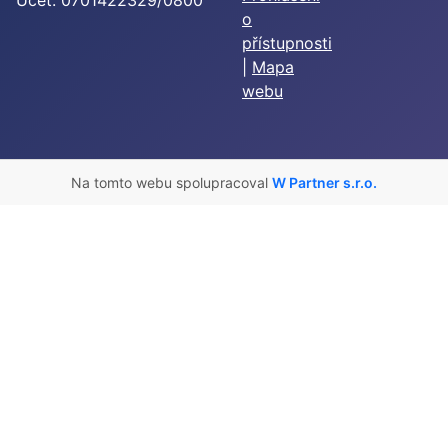
o
přístupnosti
|
Mapa
webu
Na tomto webu spolupracoval
W Partner s.r.o.