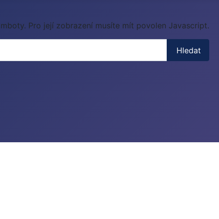
mboty. Pro její zobrazení musíte mít povolen Javascript.
Hledat