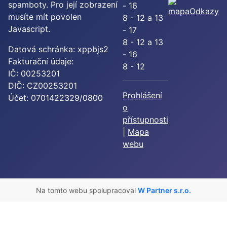
spamboty. Pro její zobrazení
- 16
Odkazy
musíte mít povolen
8 - 12 a 13
Javascript.
- 17
8 - 12 a 13
Datová schránka: xppbjs2
- 16
Fakturační údaje:
8 - 12
IČ: 00253201
DIČ: CZ00253201
Prohlášení
Účet: 0701422329/0800
o
přístupnosti
|
Mapa
webu
Na tomto webu spolupracoval
W Partner s.r.o.