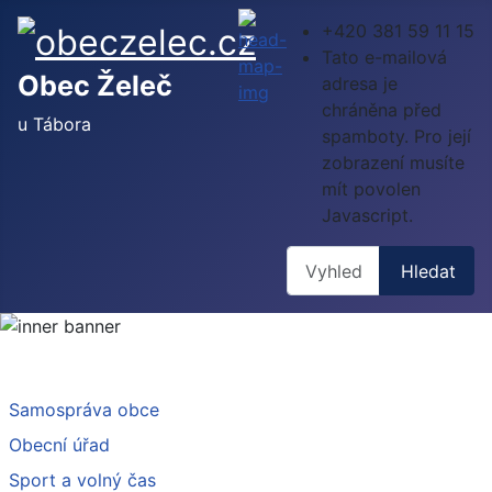
+420 381 59 11 15
Tato e-mailová
Obec Želeč
adresa je
chráněna před
u Tábora
spamboty. Pro její
zobrazení musíte
mít povolen
Javascript.
Hledat
Hledat
Samospráva obce
Obecní úřad
Sport a volný čas