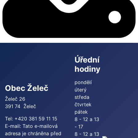
Úřední
hodiny
pondělí
Obec Želeč
úterý
středa
Želeč 26
čtvrtek
391 74 Želeč
pátek
Tel: +420 381 59 11 15
8 - 12 a 13
E-mail:
Tato e-mailová
- 17
adresa je chráněna před
8 - 12 a 13