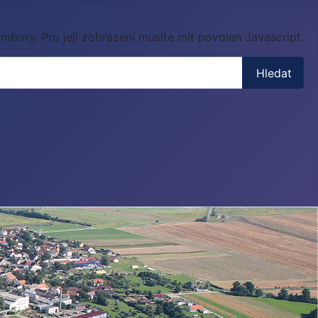
mboty. Pro její zobrazení musíte mít povolen Javascript.
Hledat